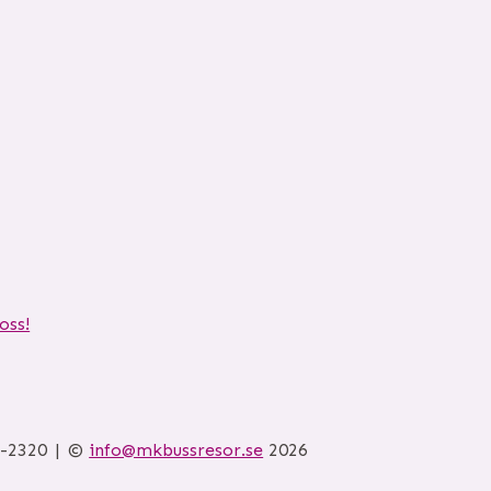
oss!
6-2320
©
info@mkbussresor.se
2026