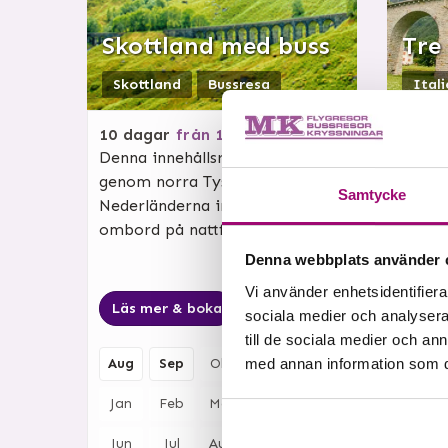
Skottland med buss
Tre
Skottland
Bussresa
Ital
10
dagar
från
19 395:-
8
dag
Denna innehållsrika resa tar oss
På den
genom norra Tyskland och
österr
Samtycke
Nederländerna innan vi går
besök
ombord på nattfärjan mell...
Lichte
fantast
Denna webbplats använder 
Vi använder enhetsidentifierar
Läs mer & boka
Visa avresor
Läs 
sociala medier och analysera 
till de sociala medier och a
med annan information som du 
Aug
Sep
Okt
Nov
Dec
Aug
Jan
Feb
Mar
Apr
Maj
Jan
Jun
Jul
Aug
Sep
Okt
Jun