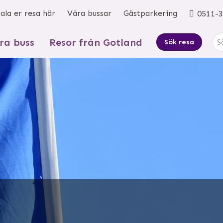
ala er resa här
Våra bussar
Gästparkering
0511-3
ra buss
Resor från Gotland
Sök resa