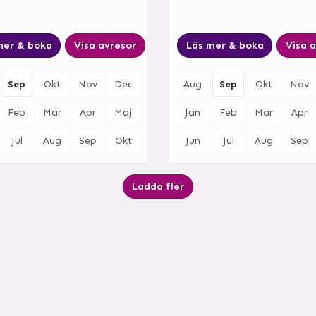
mer & boka
Visa avresor
Läs mer & boka
Visa 
Sep
Okt
Nov
Dec
Aug
Sep
Okt
Nov
Feb
Mar
Apr
Maj
Jan
Feb
Mar
Apr
Jul
Aug
Sep
Okt
Jun
Jul
Aug
Sep
Ladda fler