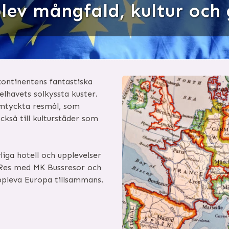
plev mångfald, kultur oc
kontinentens fantastiska
elhavets solkyssta kuster.
omtyckta resmål, som
ckså till kulturstäder som
iga hotell och upplevelser
. Res med MK Bussresor och
ppleva Europa tillsammans.