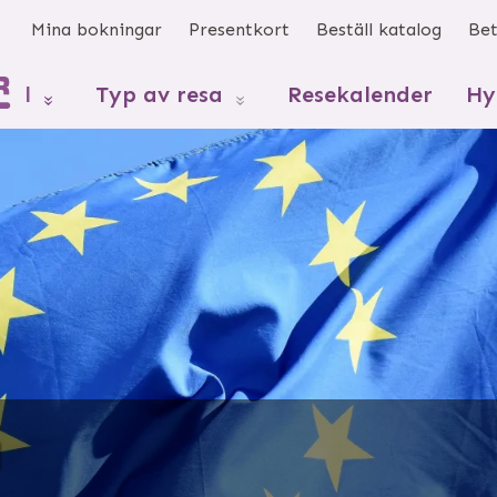
s
Mina bokningar
Presentkort
Beställ katalog
Bet
mål
Typ av resa
Resekalender
Hy
a