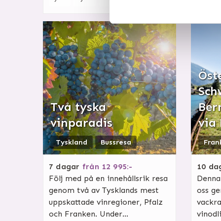
Öste
Sch
Två tyska
Ber
vinparadis
via 
Tyskland
Bussresa
Fran
7
dagar
från
12 995:-
10
da
Följ med på en innehållsrik resa
Denna 
genom två av Tysklands mest
oss g
uppskattade vinregioner, Pfalz
vackra
och Franken. Under...
vinodli