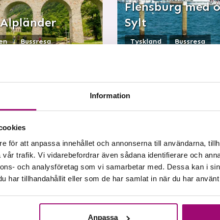
Flensburg med 
 Alpländer
Sylt
ien
Bussresa
Tyskland
Bussresa
ar
från
14 495:-
4
dagar
från
5 695:-
na resa bor vi i
Följ med oss på en resa til
ikiska Feldkirch, men
danskbygderna i norra Ty
Information
er även Schweiz och
Vi bor tre nätter i mysiga
nstein. Vi njuter av
Flensburg och gör en t...
...
cookies
e för att anpassa innehållet och annonserna till användarna, tillh
mer & boka
Visa avresor
Läs mer & boka
Visa 
vår trafik. Vi vidarebefordrar även sådana identifierare och anna
nnons- och analysföretag som vi samarbetar med. Dessa kan i sin
har tillhandahållit eller som de har samlat in när du har använt 
Sep
Okt
Nov
Dec
Aug
Sep
Okt
Nov
Feb
Mar
Apr
Maj
Jan
Feb
Mar
Apr
Anpassa
Jul
Aug
Sep
Okt
Jun
Jul
Aug
Sep