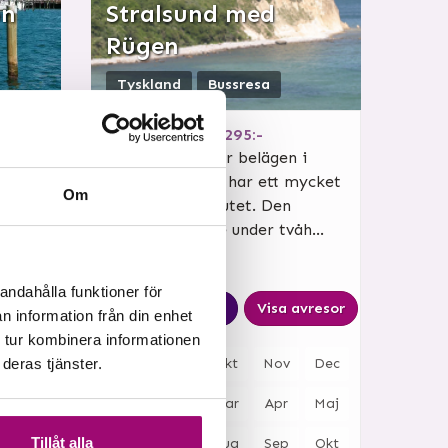
ön
Stralsund med
Rügen
Tyskland
Bussresa
4
dagar
från
5 295:-
l
Ön Rügen som är belägen i
skland.
södra Östersjön har ett mycket
Om
spännande förflutet. Den
tillhörde Sverige under tvåh...
andahålla funktioner för
avresor
Läs mer & boka
Visa avresor
n information från din enhet
 tur kombinera informationen
deras tjänster.
Dec
Aug
Sep
Okt
Nov
Dec
Maj
Jan
Feb
Mar
Apr
Maj
Tillåt alla
Okt
Jun
Jul
Aug
Sep
Okt