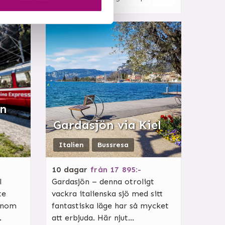
,
en
Gardasjön via Kiel
Italien
Bussresa
10
dagar
från
17 895:-
l
Gardasjön – denna otroligt
te
vackra italienska sjö med sitt
genom
fantastiska läge har så mycket
.
att erbjuda. Här njut...