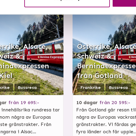
rrike, Alsace,
Österrike, Alsace
weiz &
Schweiz &
ninaexpressen
Berninaexpress
Kiel
från Gotland
krike
Bussresa
Frankrike
Bussresa
gar
från
19 695:-
10
dagar
från
20 595:-
innehållsrika rundresa tar
Från Gotland går resan til
enom några av Europas
några av Europas vackras
ste gränstrakter. Från
gränstrakter. Vi färdas 
ngarna i Alsac...
fyra länder och får upple..