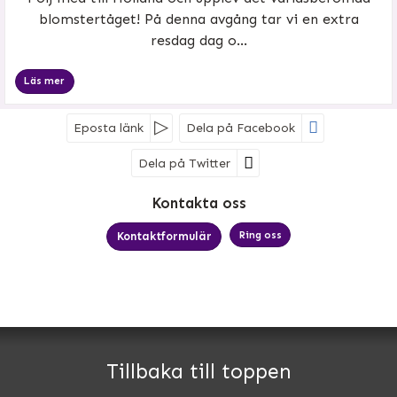
blomstertåget! På denna avgång tar vi en extra
resdag dag o...
Läs mer
Eposta länk
Dela på Facebook
Dela på Twitter
Sociala medier
Kontakta oss
Ring oss
Kontaktformulär
MK Bussresor AB
Björkelundsgatan 21
532 40
Skara
Tillbaka till toppen
Telefon
0511-34 66 60