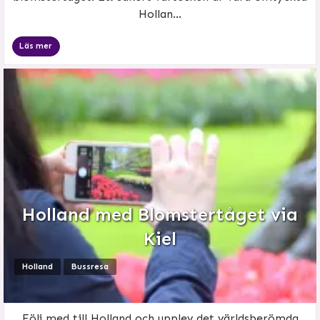
Hollan...
Läs mer
Holland med Blomstertåget via
Kiel
Holland
Bussresa
Följ med till Holland och upplev det världsberömda