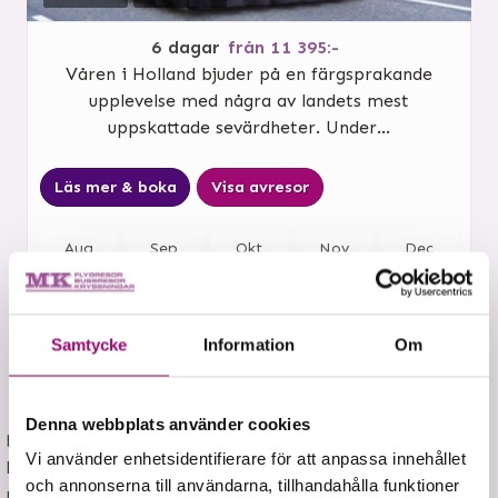
6
dagar
från
11 395:-
Våren i Holland bjuder på en färgsprakande
upplevelse med några av landets mest
uppskattade sevärdheter. Under...
Läs mer & boka
Visa avresor
Aug
Sep
Okt
Nov
Dec
Jan
Feb
Mar
Apr
Maj
Jun
Jul
Aug
Sep
Okt
Samtycke
Information
Om
Fler resor i vårt sortiment
Denna webbplats använder cookies
Dessa resor har tyvärr inga aktiva avgångar just nu,
Vi använder enhetsidentifierare för att anpassa innehållet
kontakta oss gärna för mer information om när nästa
och annonserna till användarna, tillhandahålla funktioner
resa läggs upp