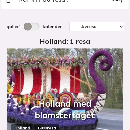
galleri
kalender
Holland:
1 resa
Holland med
blomstertåget
Holland
Bussresa