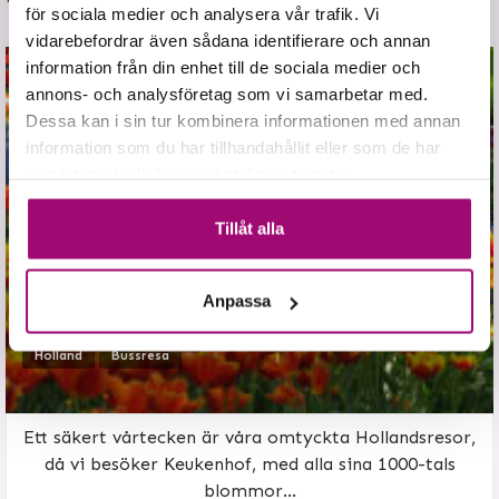
för sociala medier och analysera vår trafik. Vi
vidarebefordrar även sådana identifierare och annan
information från din enhet till de sociala medier och
annons- och analysföretag som vi samarbetar med.
Dessa kan i sin tur kombinera informationen med annan
information som du har tillhandahållit eller som de har
samlat in när du har använt deras tjänster.
Tillåt alla
Anpassa
Holland
Holland
Bussresa
Ett säkert vårtecken är våra omtyckta Hollandsresor,
då vi besöker Keukenhof, med alla sina 1000-tals
blommor...