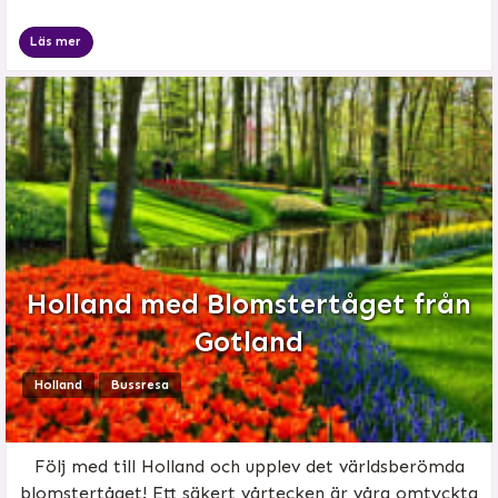
Läs mer
Holland med Blomstertåget från
Gotland
Holland
Bussresa
Följ med till Holland och upplev det världsberömda
blomstertåget! Ett säkert vårtecken är våra omtyckta