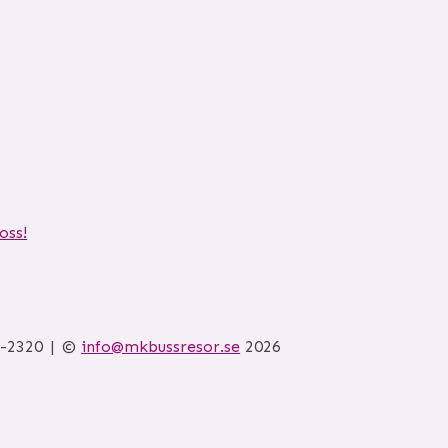
oss!
6-2320
©
info@mkbussresor.se
2026