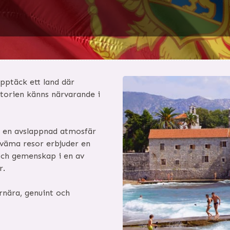
pptäck ett land där
storien känns närvarande i
h en avslappnad atmosfär
väma resor erbjuder en
och gemenskap i en av
r.
nära, genuint och