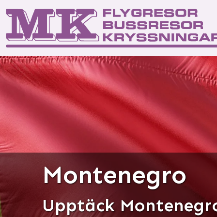
Start
Kontakta os
Res
Montenegro
Upptäck Montenegro