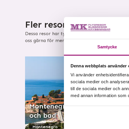
Fler resor i vårt sortim
Dessa resor har tyvärr inga aktiva avgångar jus
oss gärna för mer information om när nästa re
Samtycke
Denna webbplats använder 
Vi använder enhetsidentifierar
sociala medier och analysera 
till de sociala medier och a
med annan information som du 
Montenegro - sol
och bad
Montenegro
Flygresor