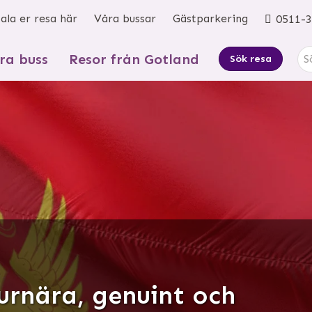
ala er resa här
Våra bussar
Gästparkering
0511-3
ra buss
Resor från Gotland
Sök resa
rnära, genuint och