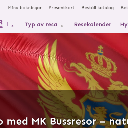
s
Mina bokningar
Presentkort
Beställ katalog
Bet
mål
Typ av resa
Resekalender
Hy
 med MK Bussresor – natu