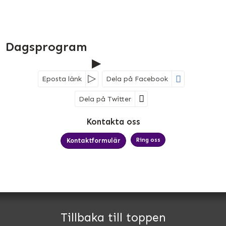
Dagsprogram
Eposta länk
Dela på Facebook
Dela på Twitter
Sociala medier
Kontakta oss
Ring oss
Kontaktformulär
MK Bussresor AB
Björkelundsgatan 21
532 40
Skara
Tillbaka till toppen
Telefon
0511-34 66 60