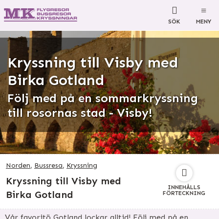
SÖK
MENY
Kryssning till Visby med
Birka Gotland
Följ med på en sommarkryssning
till rosornas stad - Visby!
Norden
,
Bussresa
,
Kryssning
Kryssning till Visby med
INNEHÅLLS
Birka Gotland
FÖRTECKNING
Vår favoritö Gotland lockar alltid! Följ med på en