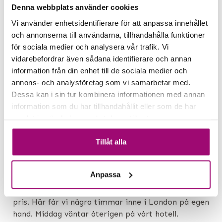
Denna webbplats använder cookies
Vi använder enhetsidentifierare för att anpassa innehållet
och annonserna till användarna, tillhandahålla funktioner
för sociala medier och analysera vår trafik. Vi
vidarebefordrar även sådana identifierare och annan
information från din enhet till de sociala medier och
annons- och analysföretag som vi samarbetar med.
Dessa kan i sin tur kombinera informationen med annan
information som du har tillhandahållit eller som de har
samlat in när du har använt deras tjänster.
DAG 4
Ledig dag/London
Tillåt alla
Idag finns två möjligheter, antingen en helt ledig
dag för egna strövtåg och besök. Men man kan
Anpassa
också följa med vår reseledare in till London.
Tågbiljett köpes på plats och tillkommer på resans
pris. Här får vi några timmar inne i London på egen
hand. Middag väntar återigen på vårt hotell.