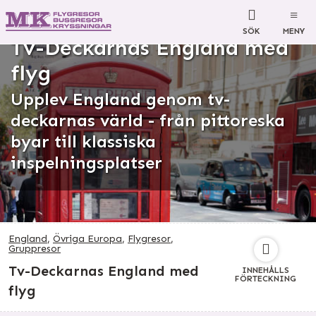
SÖK
MENY
Tv-Deckarnas England med
flyg
Upplev England genom tv-
deckarnas värld - från pittoreska
byar till klassiska
inspelningsplatser
England
,
Övriga Europa
,
Flygresor
,
Gruppresor
Tv-Deckarnas England med
INNEHÅLLS
FÖRTECKNING
flyg