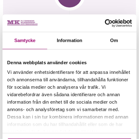
DAG 4
Kiruna – Svolvær
Samtycke
Information
Om
Denna dag så lämnar vi svenska gränsen via Abisko
och Riksgränsen, här tar vi chansen att få ta ett
Denna webbplats använder cookies
trevligt foto. Det är ju inte varje dag man passerar
Riksgränsen. In över norska gränsen och via
Vi använder enhetsidentifierare för att anpassa innehållet
slingriga men bra vägar når vi snart Svolvær, där vi
och annonserna till användarna, tillhandahålla funktioner
skall övernatta i två nätter. Middag väntar.
för sociala medier och analysera vår trafik. Vi
vidarebefordrar även sådana identifierare och annan
information från din enhet till de sociala medier och
annons- och analysföretag som vi samarbetar med.
Dessa kan i sin tur kombinera informationen med annan
information som du har tillhandahållit eller som de har
samlat in när du har använt deras tjänster.