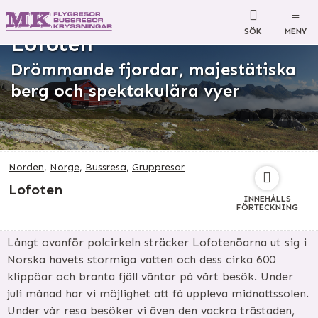
SÖK
MENY
Lofoten
Drömmande fjordar, majestätiska
berg och spektakulära vyer
Norden
,
Norge
,
Bussresa
,
Gruppresor
Lofoten
INNEHÅLLS
FÖRTECKNING
Långt ovanför polcirkeln sträcker Lofotenöarna ut sig i
Norska havets stormiga vatten och dess cirka 600
klippöar och branta fjäll väntar på vårt besök. Under
juli månad har vi möjlighet att få uppleva midnattssolen.
Under vår resa besöker vi även den vackra trästaden,