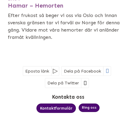
Hamar – Hemorten
Efter frukost så beger vi oss via Oslo och innan
svenska gränsen tar vi farväl av Norge för denna
gång. Vidare mot våra hemorter där vi anländer
framåt kvällningen.
Eposta länk
Dela på Facebook
Dela på Twitter
Sociala medier
Kontakta oss
Ring oss
Kontaktformulär
MK Bussresor AB