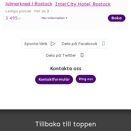
Julmarknad i Rostock
InterCity Hotel, Rostock
Mer än 8
3 495:-
Boka
Mer information
Eposta länk
Dela på Facebook
Dela på Twitter
Sociala medier
Kontakta oss
Ring oss
Kontaktformulär
MK Bussresor AB
Björkelundsgatan 21
532 40
Skara
Tillbaka till toppen
Telefon
0511-34 66 60