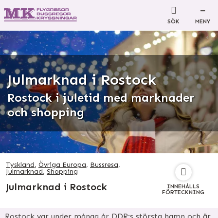
SÖK
MENY
Julmarknad i Rostock
Rostock i juletid med marknader
och shopping
Tyskland
,
Övriga Europa
,
Bussresa
,
Julmarknad
,
Shopping
Julmarknad i Rostock
INNEHÅLLS
FÖRTECKNING
Rostock var under många år DDR:s största hamn och är