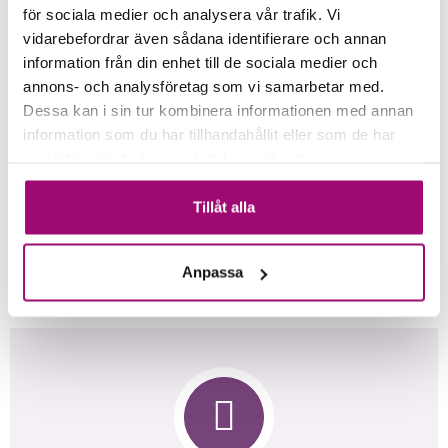
för sociala medier och analysera vår trafik. Vi
vidarebefordrar även sådana identifierare och annan
information från din enhet till de sociala medier och
annons- och analysföretag som vi samarbetar med.
Dessa kan i sin tur kombinera informationen med annan
DAG 2
information som du har tillhandahållit eller som de har
Rostock
samlat in när du har använt deras tjänster.
Hela dagen är fri. Under julmarknadsresorna så får
vi möjlighet att gå omkring bland alla stånden med
Tillåt alla
trevlig och goda julsaker, smaka på glühwein och
deras goda öl. Allt inom nära avstånd. Rostock är
en riktig klassisk julmarknadsstad. Vill ni läsa mer
Anpassa
om Rostocks julmarknad tryck
här
.