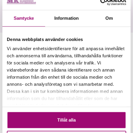
Ramada by Wyndham ligger central beläget i Flensburg.
Samtycke
Information
Om
Läs mer om Ramada by Wyndham här
Denna webbplats använder cookies
Avgångar & priser
Vi använder enhetsidentifierare för att anpassa innehållet
och annonserna till användarna, tillhandahålla funktioner
för sociala medier och analysera vår trafik. Vi
2026-09-03
vidarebefordrar även sådana identifierare och annan
Flensburg med ön Sylt
information från din enhet till de sociala medier och
Ramada by Wyndham, Flensburg
2
annons- och analysföretag som vi samarbetar med.
5 695:-
Boka
Mer information
Dessa kan i sin tur kombinera informationen med annan
information som du har tillhandahållit eller som de har
samlat in när du har använt deras tjänster.
2026-12-04
Julmarknad i Flensburg
Tillåt alla
Ramada by Wyndham, Flensburg
Mer än 8