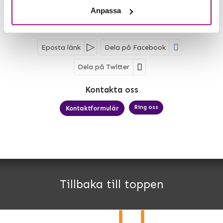
2 995:-
Boka
Mer information
Anpassa
Eposta länk
Dela på Facebook
Dela på Twitter
Sociala medier
Kontakta oss
Ring oss
Kontaktformulär
MK Bussresor AB
Björkelundsgatan 21
532 40
Skara
Tillbaka till toppen
Telefon
0511-34 66 60
Org nr 556646-2320
©
info@mkbussresor.se
2026