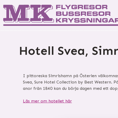
Start
Kontakta os
Res
Hotell Svea, Sim
I pittoreska Simrishamn på Österlen välkomnas 
Svea, Sure Hotel Collection by Best Western. P
anor från 1840 kan du börja dagen med ett dopp
Läs mer om hotellet här