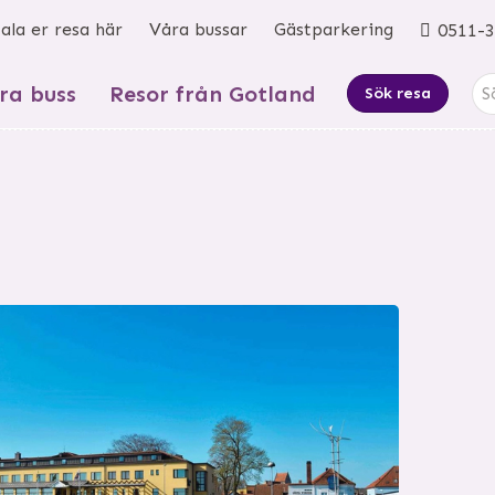
ala er resa här
Våra bussar
Gästparkering
0511-3
ra buss
Resor från Gotland
Sök resa