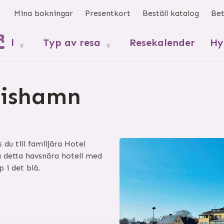
s
Mina bokningar
Presentkort
Beställ katalog
Bet
mål
Typ av resa
Resekalender
Hy
rishamn
du till familjära Hotel
å detta havsnära hotell med
 i det blå.