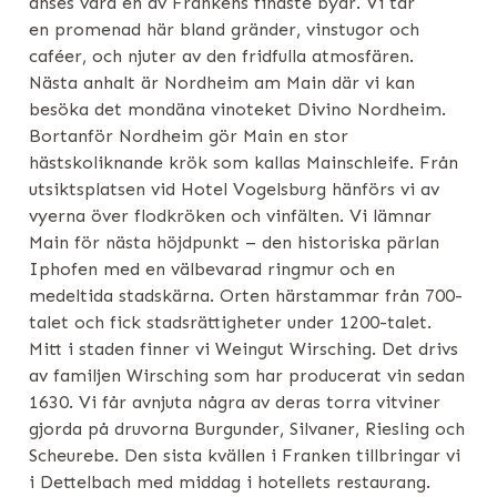
anses vara en av Frankens finaste byar. Vi tar
en promenad här bland gränder, vinstugor och
caféer, och njuter av den fridfulla atmosfären.
Nästa anhalt är Nordheim am Main där vi kan
besöka det mondäna vinoteket Divino Nordheim.
Bortanför Nordheim gör Main en stor
hästskoliknande krök som kallas Mainschleife. Från
utsiktsplatsen vid Hotel Vogelsburg hänförs vi av
vyerna över flodkröken och vinfälten. Vi lämnar
Main för nästa höjdpunkt – den historiska pärlan
Iphofen med en välbevarad ringmur och en
medeltida stadskärna. Orten härstammar från 700-
talet och fick stadsrättigheter under 1200-talet.
Mitt i staden finner vi Weingut Wirsching. Det drivs
av familjen Wirsching som har producerat vin sedan
1630. Vi får avnjuta några av deras torra vitviner
gjorda på druvorna Burgunder, Silvaner, Riesling och
Scheurebe. Den sista kvällen i Franken tillbringar vi
i Dettelbach med middag i hotellets restaurang.