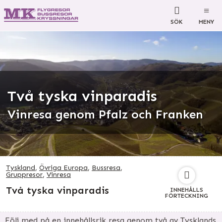
SÖK
MENY
Två tyska vinparadis
Vinresa genom Pfalz och Franken
Tyskland
,
Övriga Europa
,
Bussresa
,
Gruppresor
,
Vinresa
Två tyska vinparadis
INNEHÅLLS
FÖRTECKNING
Följ med på en innehållsrik resa genom två av Tysklands