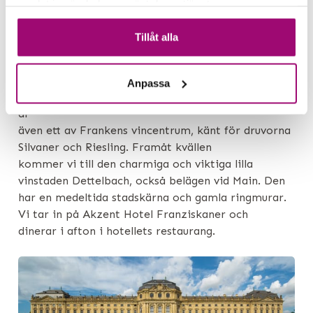
samlat in när du har använt deras tjänster.
residensstaden Würzburg. Den mest kända
byggnaden är Würzburger Residenz, ett praktfullt
Tillåt alla
barockpalats som finns med på UNESCO:s
världsarvslista. Staden är en riktig historisk pärla
med vackra broar, kyrkor och fästningen
Anpassa
Marienberg som tronar högt över floden. Würzburg
är
även ett av Frankens vincentrum, känt för druvorna
Silvaner och Riesling. Framåt kvällen
kommer vi till den charmiga och viktiga lilla
vinstaden Dettelbach, också belägen vid Main. Den
har en medeltida stadskärna och gamla ringmurar.
Vi tar in på Akzent Hotel Franziskaner och
dinerar i afton i hotellets restaurang.