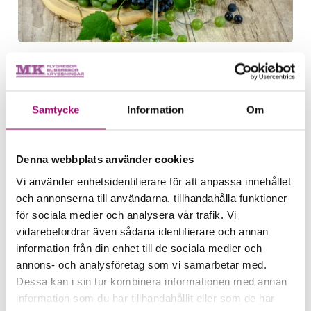
Samtycke
Information
Om
Denna webbplats använder cookies
Vi använder enhetsidentifierare för att anpassa innehållet
och annonserna till användarna, tillhandahålla funktioner
DAG 4
för sociala medier och analysera vår trafik. Vi
Neustadt - Dettelbach
vidarebefordrar även sådana identifierare och annan
Dags att ta farväl av Pfalz för att under
information från din enhet till de sociala medier och
förmiddagen ta oss till Franken. I Veitshöchheim
annons- och analysföretag som vi samarbetar med.
kliver vi
Dessa kan i sin tur kombinera informationen med annan
ombord för en båttur på floden Main, och stiger
information som du har tillhandahållit eller som de har
sedan i land mitt i den ståtliga och eleganta