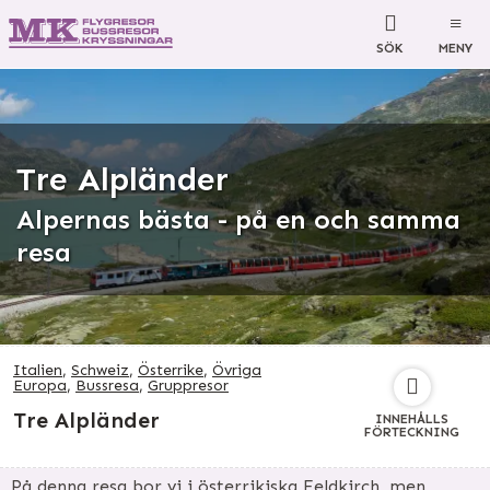
SÖK
MENY
Tre Alpländer
Alpernas bästa - på en och samma
resa
Italien
,
Schweiz
,
Österrike
,
Övriga
Europa
,
Bussresa
,
Gruppresor
Tre Alpländer
INNEHÅLLS
FÖRTECKNING
På denna resa bor vi i österrikiska Feldkirch, men