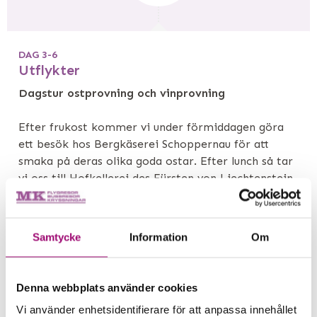
DAG 3-6
Utflykter
Dagstur ostprovning och vinprovning
Efter frukost kommer vi under förmiddagen göra
ett besök hos Bergkäserei Schoppernau för att
smaka på deras olika goda ostar. Efter lunch så tar
vi oss till Hofkellerei des Fürsten von Liechtenstein,
en vingård där vi kommer få en rundvandring och
prova på olika viner. Sedan tar vi oss hem till vårt
hotell. På kvällen gemensam middag.
Samtycke
Information
Om
Heldagstur Berninaexpressen
Vi startar dagen med en tidig frukost innan vi åker
Denna webbplats använder cookies
på en heldagsutflykt för att åka den vackra
Vi använder enhetsidentifierare för att anpassa innehållet
Berninaexpressen mellan Schweiz och Italien. Vi