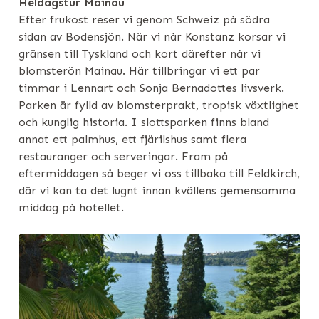
Heldagstur Mainau
Efter frukost reser vi genom Schweiz på södra
sidan av Bodensjön. När vi når Konstanz korsar vi
gränsen till Tyskland och kort därefter når vi
blomsterön Mainau. Här tillbringar vi ett par
timmar i Lennart och Sonja Bernadottes livsverk.
Parken är fylld av blomsterprakt, tropisk växtlighet
och kunglig historia. I slottsparken finns bland
annat ett palmhus, ett fjärilshus samt flera
restauranger och serveringar. Fram på
eftermiddagen så beger vi oss tillbaka till Feldkirch,
där vi kan ta det lugnt innan kvällens gemensamma
middag på hotellet.