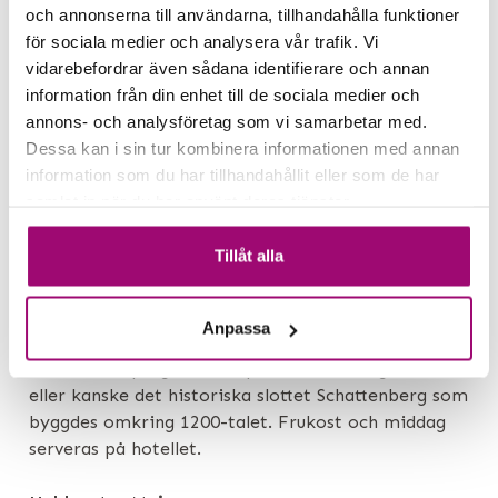
och annonserna till användarna, tillhandahålla funktioner
åker tåget från Chur till Italienska Tirano. Den
för sociala medier och analysera vår trafik. Vi
Rätiska järnvägen som vi färdas på finns med på
vidarebefordrar även sådana identifierare och annan
UNESCO:s världsarvslista och på vägen passerar vi
information från din enhet till de sociala medier och
glaciärer, bergspass, tunnlar och den berömda
annons- och analysföretag som vi samarbetar med.
spiralviadukten i Brusio. Tågen är utrustade med
Dessa kan i sin tur kombinera informationen med annan
panoramafönster och färden tar cirka fyra timmar.
information som du har tillhandahållit eller som de har
I Tirano får vi lite tid att sträcka på benen och
samlat in när du har använt deras tjänster.
kanske ta en bit mat, sedan tar vi oss åter mot vårt
hotell och kvällens middag.
Tillåt alla
Ledig dag
En av dagarna blir en helt ledig dag, då vi kan
Anpassa
utforska Feldkirch på egen hand. Besök stadens
romantiska pergolor och pittoreska små gator,
eller kanske det historiska slottet Schattenberg som
byggdes omkring 1200-talet. Frukost och middag
serveras på hotellet.