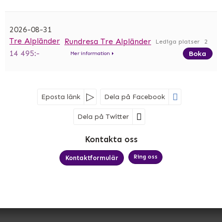
2026-08-31
Tre Alpländer
Rundresa Tre Alpländer
2
14 495:-
Boka
Mer information
Eposta länk
Dela på Facebook
Dela på Twitter
Sociala medier
Kontakta oss
Ring oss
Kontaktformulär
MK Bussresor AB
Björkelundsgatan 21
532 40
Skara