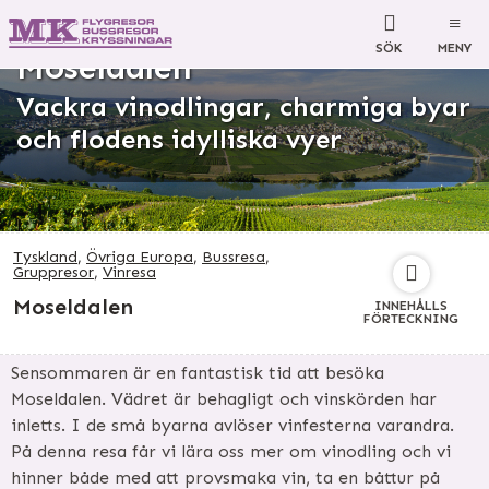
SÖK
MENY
Moseldalen
Vackra vinodlingar, charmiga byar
och flodens idylliska vyer
Tyskland
,
Övriga Europa
,
Bussresa
,
Gruppresor
,
Vinresa
Moseldalen
INNEHÅLLS
FÖRTECKNING
Sensommaren är en fantastisk tid att besöka
Moseldalen. Vädret är behagligt och vinskörden har
inletts. I de små byarna avlöser vinfesterna varandra.
På denna resa får vi lära oss mer om vinodling och vi
hinner både med att provsmaka vin, ta en båttur på