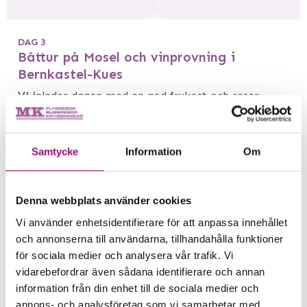
DAG 3
Båttur på Mosel och vinprovning i
Bernkastel-Kues
Vi inleder dagen med en god frukost och reser
sedan sydväst längs Mosel. När vi når den lilla byn
Traben-Trarbach kliver vi på en flodbåt som med
på en sightseeingtur på floden. Under cirka två
Samtycke
Information
Om
timmar flyter vi stilla fram längs vinodlingarna och
passerar byar som Wolf, Kröv och Erden. Vi når
Bernkastel-Kues lagom till lunchtid och får fri tid till
Denna webbplats använder cookies
att äta lunch på egen hand. Under eftermiddagen
Vi använder enhetsidentifierare för att anpassa innehållet
besöker vi Weingut Dr Pauly Bergweiler där vi
och annonserna till användarna, tillhandahålla funktioner
provar fem sorters vin. Vi beger oss sedan hem till
för sociala medier och analysera vår trafik. Vi
Cochem och äter en gemensam middag på hotellet.
vidarebefordrar även sådana identifierare och annan
information från din enhet till de sociala medier och
annons- och analysföretag som vi samarbetar med.