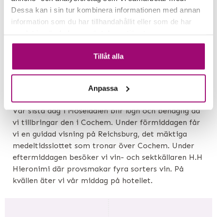
Dessa kan i sin tur kombinera informationen med annan
information som du har tillhandahållit eller som de har
samlat in när du har använt deras tjänster.
Tillåt alla
DAG 4
Anpassa
Cochem
Vår sista dag i Moseldalen blir lugn och behaglig då
vi tillbringar den i Cochem. Under förmiddagen får
vi en guidad visning på Reichsburg, det mäktiga
medeltidsslottet som tronar över Cochem. Under
eftermiddagen besöker vi vin- och sektkällaren H.H
Hieronimi där provsmakar fyra sorters vin. På
kvällen äter vi vår middag på hotellet.