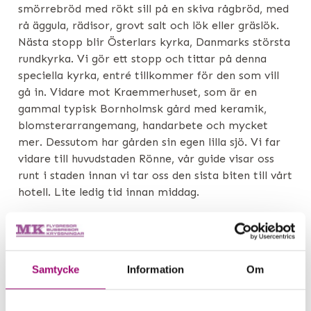
smörrebröd med rökt sill på en skiva rågbröd, med
rå äggula, rädisor, grovt salt och lök eller gräslök.
Nästa stopp blir Österlars kyrka, Danmarks största
rundkyrka. Vi gör ett stopp och tittar på denna
speciella kyrka, entré tillkommer för den som vill
gå in. Vidare mot Kraemmerhuset, som är en
gammal typisk Bornholmsk gård med keramik,
blomsterarrangemang, handarbete och mycket
mer. Dessutom har gården sin egen lilla sjö. Vi far
vidare till huvudstaden Rönne, vår guide visar oss
runt i staden innan vi tar oss den sista biten till vårt
hotell. Lite ledig tid innan middag.
Samtycke
Information
Om