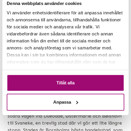
Denna webbplats använder cookies
Vi använder enhetsidentifierare för att anpassa innehållet
och annonserna till användarna, tillhandahålla funktioner
för sociala medier och analysera vår trafik. Vi
vidarebefordrar även sådana identifierare och annan
information från din enhet till de sociala medier och
annons- och analysföretag som vi samarbetar med.
Dessa kan i sin tur kombinera informationen med annan
information som du har tillhandahållit eller som de har
samlat in när du har använt deras tjänster.
Tillåt alla
DAG 3
Rundtur på Sydbornholm
Anpassa
Denna morgon tar vi en lite senare start. Vi tar den
södra vägen via Dueodde, Østermarie och Bølshavn
till Svaneke, en trevlig stad där vi gör ett lite längre
stopp. Staden är Bornholms bästa handelsstad, som