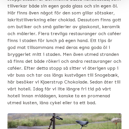
tillverkar både sin egen goda glass och sin egen öl.
Här finns även något för den som gillar sötsaker,
lakritstillverkning eller choklad. Dessutom finns gott
om butiker och små gallerier av glaskonst, keramik
och målerier. Flera trevliga restauranger och caféer
finns i staden för lunch på egen hand. Ett tips är
god mat tillsammans med deras egna goda öl i
bryggeriet mitt i staden. Men även utmed stranden
så finns det både rökeri och andra restauranger och
caféer. Efter detta stopp så sitter vi återigen upp i
vår buss och tar oss längs kustvägen till Snogebæk,
här besöker vi Kjaerstrup Chokolade. Sedan åter till
vårt hotell. Idag får vi lite längre fri tid på vårt
hotell innan middagen, kanske ta en promenad
utmed kusten, låna cykel eller ta ett bad.