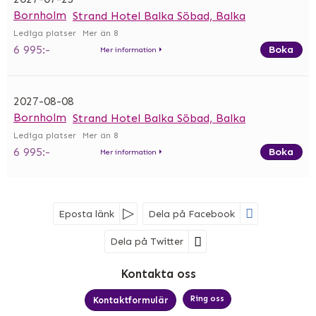
Bornholm
Strand Hotel Balka Söbad, Balka
Mer än 8
6 995:-
Boka
Mer information
2027-08-08
Bornholm
Strand Hotel Balka Söbad, Balka
Mer än 8
6 995:-
Boka
Mer information
Eposta länk
Dela på Facebook
Dela på Twitter
Sociala medier
Kontakta oss
Ring oss
Kontaktformulär