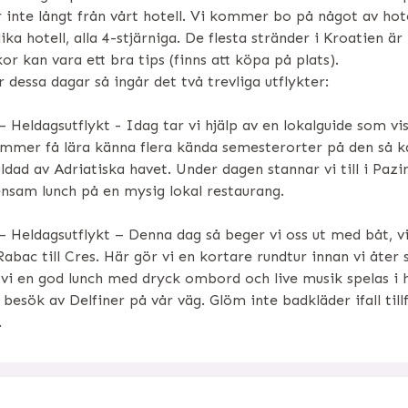
r inte långt från vårt hotell. Vi kommer bo på något av hot
lika hotell, alla 4-stjärniga. De flesta stränder i Kroatien 
or kan vara ett bra tips (finns att köpa på plats).
 dessa dagar så ingår det två trevliga utflykter:
– Heldagsutflykt - Idag tar vi hjälp av en lokalguide som vis
mmer få lära känna flera kända semesterorter på den så k
dad av Adriatiska havet. Under dagen stannar vi till i Pazin
sam lunch på en mysig lokal restaurang.
– Heldagsutflykt – Denna dag så beger vi oss ut med båt, vi
Rabac till Cres. Här gör vi en kortare rundtur innan vi åter
 vi en god lunch med dryck ombord och live musik spelas i 
i besök av Delfiner på vår väg. Glöm inte badkläder ifall tillf
.