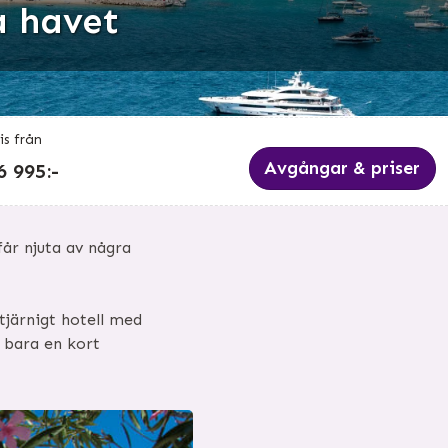
a havet
is från
Avgångar & priser
6 995:-
får njuta av några
tjärnigt hotell med
r bara en kort