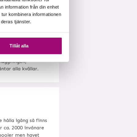
n information från din enhet
 tur kombinera informationen
deras tjänster.
Tillåt alla
rike och Slovenien på
 buss. När vi kommer
nläggningen,
ntar alla kvällar.
 hålla igång så finns
r ca. 2000 invånare
 pooler men havet