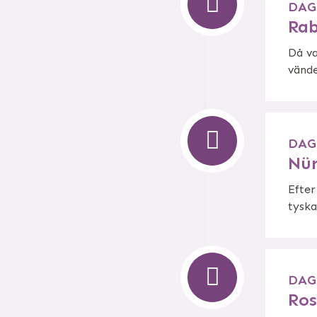
DAG
Rab
Då va
vände
DAG
Nür
Efter
tyska
DAG
Ros