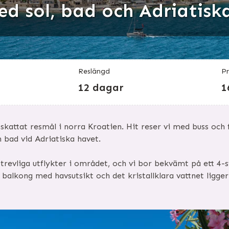
ed sol, bad och Adriatisk
Reslängd
Pr
12 dagar
1
pskattat resmål i norra Kroatien. Hit reser vi med buss och 
 bad vid Adriatiska havet.
 trevliga utflykter i området, och vi bor bekvämt på ett 4-s
r balkong med havsutsikt och det kristallklara vattnet ligge