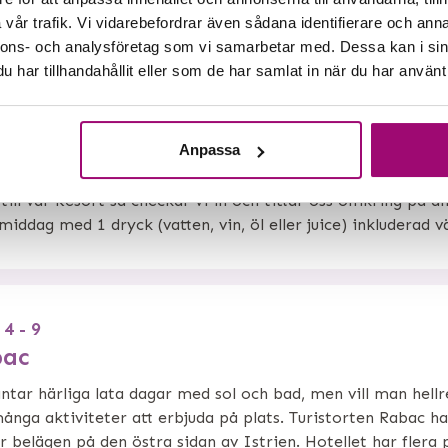
vår trafik. Vi vidarebefordrar även sådana identifierare och anna
nnons- och analysföretag som vi samarbetar med. Dessa kan i sin
har tillhandahållit eller som de har samlat in när du har använt 
 3
olstadt– Rabac
Anpassa
rtsätter vår resa mot Kroatien och vi passerar både Öster
äg. Härliga vyer och en hel del kända orter ser vi ifrån vår
till vår Resort så checkar vi in och tittar oss omkring på a
middag med 1 dryck (vatten, vin, öl eller juice) inkluderad vä
4 - 9
bac
ntar härliga lata dagar med sol och bad, men vill man hellre
ånga aktiviteter att erbjuda på plats. Turistorten Rabac ha
r belägen på den östra sidan av Istrien. Hotellet har flera