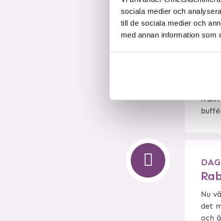
sociala medier och analysera 
till de sociala medier och a
med annan information som du 
DAG
Ing
Då fo
vår v
fram 
buffé
DAG 
Ra
Nu vä
det m
och ä