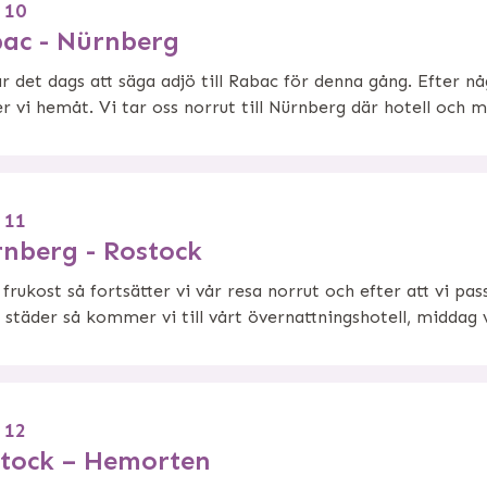
 10
ac - Nürnberg
r det dags att säga adjö till Rabac för denna gång. Efter n
r vi hemåt. Vi tar oss norrut till Nürnberg där hotell och 
 11
nberg - Rostock
 frukost så fortsätter vi vår resa norrut och efter att vi pas
 städer så kommer vi till vårt övernattningshotell, middag 
 12
tock – Hemorten