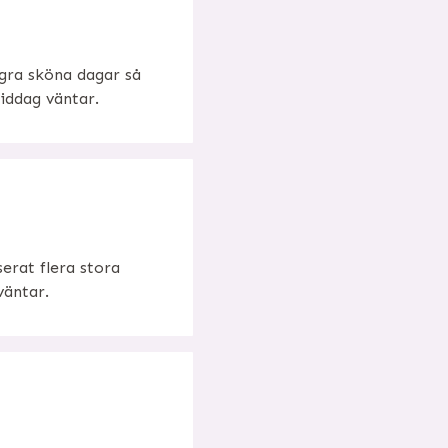
ågra sköna dagar så
middag väntar.
serat flera stora
väntar.