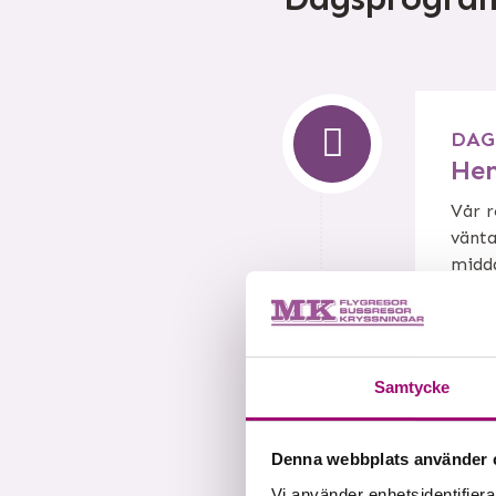
DAG
Hem
Vår r
vänta
midd
DAG
Samtycke
Lüb
Efter
Denna webbplats använder 
geme
Vi använder enhetsidentifierar