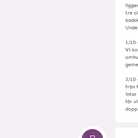
ligge
tre o
badsk
Under
1/10 
Vi ko
omhul
gemen
3/10 
från 
intar
får v
dopp