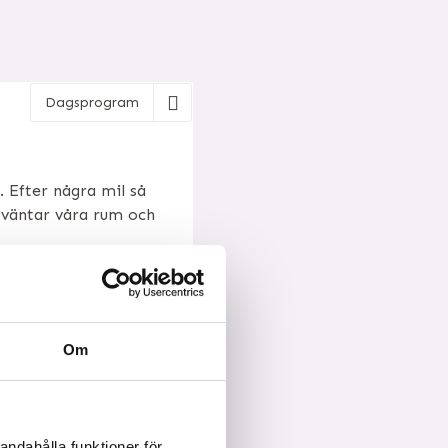
Dagsprogram
 Efter några mil så
så väntar våra rum och
Om
ernattar vi och äter
andahålla funktioner för