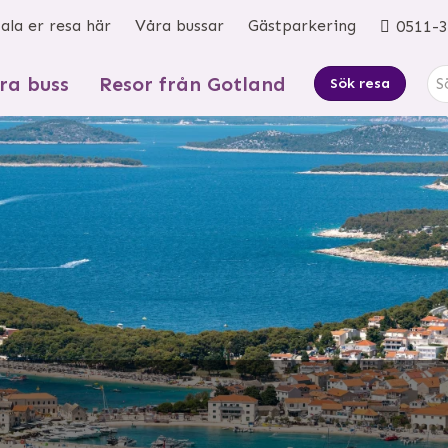
ala er resa här
Våra bussar
Gästparkering
0511-3
ra buss
Resor från Gotland
Sök resa