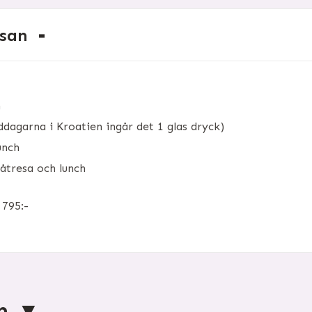
esan
m
ddagarna i Kroatien ingår det 1 glas dryck)
unch
åtresa och lunch
3 795:-
am