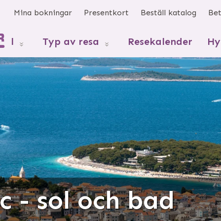
s
Mina bokningar
Presentkort
Beställ katalog
Bet
mål
Typ av resa
Resekalender
Hy
 - sol och bad