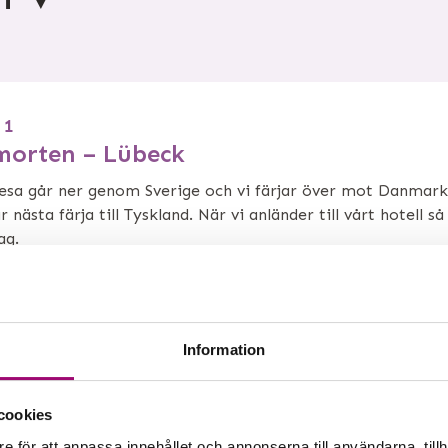
 1
orten – Lübeck
esa går ner genom Sverige och vi färjar över mot Danmark.
r nästa färja till Tyskland. När vi anländer till vårt hotell 
ag.
 2
Information
eck– Ingolstadt
 frukost så fortsätter vår resa ner till norra Bayern. Här öv
cookies
nsam middag.
e för att anpassa innehållet och annonserna till användarna, tillh