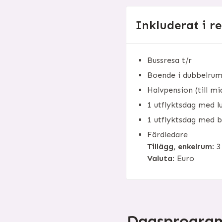
Inkluderat i r
Bussresa t/r
Boende i dubbelru
Halvpension (till mi
1 utflyktsdag med l
1 utflyktsdag med b
Färdledare
Tillägg, enkelrum
: 
Valuta
: Euro
Dagsprogr