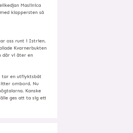
ellkedjan Maslinica
är med klappersten så
ar oss runt i Istrien.
allade Kvarnerbukten
 där vi äter en
 tar en utflyktsbåt
 sitter ombord. Nu
högtalarna. Kanske
älle ges att ta sig ett