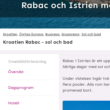
Rabac och Istrien m
Kroatien
,
Övriga Europa
,
Bussresa
,
Gruppresor
,
Sol och bad
Kroatien Rabac - sol och bad
Rabac i Istrien är ett up
Innehålls
förteckning
härliga dagar med sol och
Översikt
Under vistelsen ingår två
flera pooler. Alla rum ha
Dagsprogram
promenad bort.
Hotell