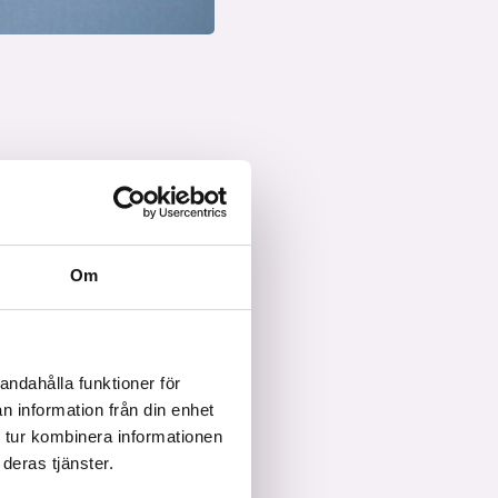
Dagsprogram
Om
 Under dagen färdas
andahålla funktioner för
 kvällen med en
n information från din enhet
 tur kombinera informationen
deras tjänster.