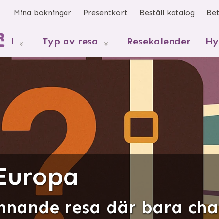
s
Mina bokningar
Presentkort
Beställ katalog
Bet
mål
Typ av resa
Resekalender
Hy
 Europa
nnande resa där bara chau