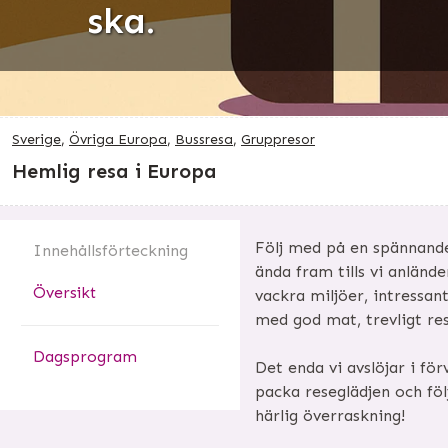
ska.
Sverige
,
Övriga Europa
,
Bussresa
,
Gruppresor
Hemlig resa i Europa
Följ med på en spännand
Innehålls
förteckning
ända fram tills vi anländ
Översikt
vackra miljöer, intressan
med god mat, trevligt re
Dagsprogram
Det enda vi avslöjar i för
packa reseglädjen och föl
härlig överraskning!