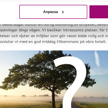
2 -6
Anpassa
liga upplevelser
 dessa dagar väntar en härlig blandning av utflykter, sevä
askningar längs vägen. Vi besöker intressanta platser, får t
telser och njuter av miljöer som gör resan både rolig och 
 avslutar vi med en god middag tillsammans på våra hotell.