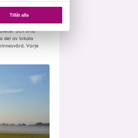
Tillåt alla
rdheter och små
a del av lokala
minnesvärd. Varje