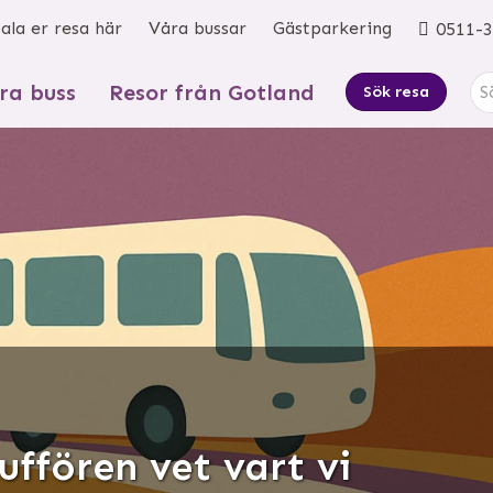
ala er resa här
Våra bussar
Gästparkering
0511-3
ra buss
Resor från Gotland
Sök resa
ffören vet vart vi