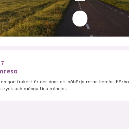
 7
mresa
 en god frukost är det dags att påbörja resan hemåt. Förho
ntryck och många fina minnen.