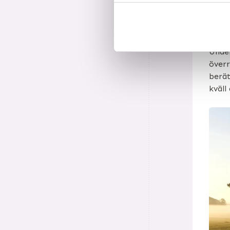
DAG 
Hem
Under
överr
berät
kväll