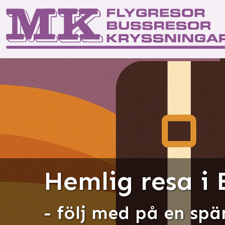
Start
Kontakta os
Res
Hemlig resa i
- följ med på en spä