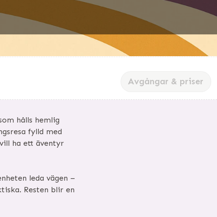
Avgångar & priser
som hålls hemlig
ngsresa fylld med
ill ha ett äventyr
ikenheten leda vägen –
tiska. Resten blir en