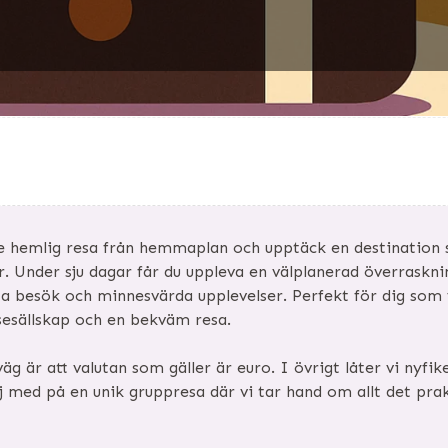
e hemlig resa från hemmaplan och upptäck en destination 
er. Under sju dagar får du uppleva en välplanerad överraskni
ta besök och minnesvärda upplevelser. Perfekt för dig som v
sesällskap och en bekväm resa.
väg är att valutan som gäller är euro. I övrigt låter vi nyf
j med på en unik gruppresa där vi tar hand om allt det prak