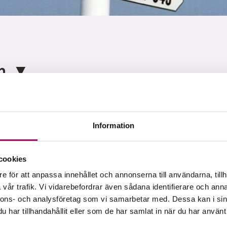
am
Information
 1
orten – ?
cookies
 uppsamling påbörjar vi vår resa mot vårt hemliga resmål.
e för att anpassa innehållet och annonserna till användarna, tillh
nom vackra miljöer innan vi når vårt hotell, där vi avslutar
vår trafik. Vi vidarebefordrar även sådana identifierare och anna
nsam middag.
nnons- och analysföretag som vi samarbetar med. Dessa kan i sin
har tillhandahållit eller som de har samlat in när du har använt 