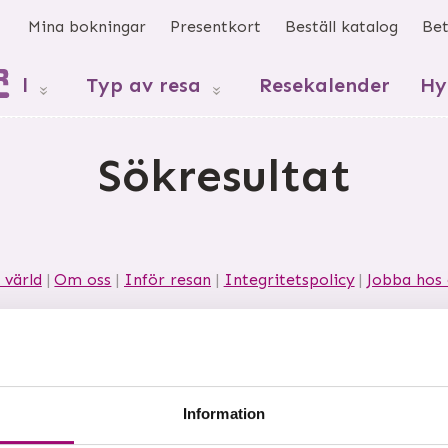
s
Mina bokningar
Presentkort
Beställ katalog
Bet
mål
Typ av resa
Resekalender
Hy
Sökresultat
 värld
Om oss
Inför resan
Integritetspolicy
Jobba hos 
 21
532 40
Skara
Telefon
0511-34 66 60
Org nr 55664
Information