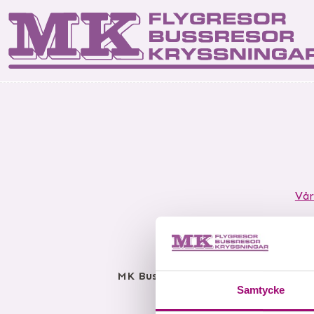
Start
Kontakta os
Res
Vår
MK Bussresor AB
Björkelundsgatan
Samtycke