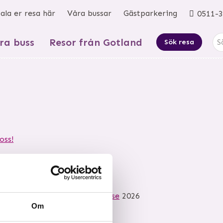
ala er resa här
Våra bussar
Gästparkering
0511-3
ra buss
Resor från Gotland
Sök resa
oss!
6-2320
©
info@mkbussresor.se
2026
Om