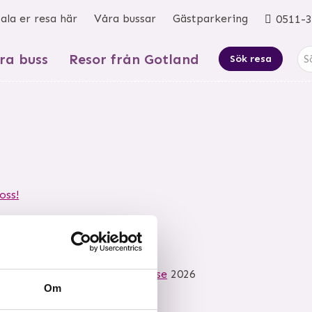
ala er resa här
Våra bussar
Gästparkering
0511-3
ra buss
Resor från Gotland
Sök resa
oss!
6-2320
©
info@mkbussresor.se
2026
Om