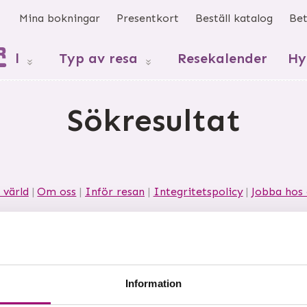
s
Mina bokningar
Presentkort
Beställ katalog
Bet
mål
Typ av resa
Resekalender
Hy
Sökresultat
 värld
Om oss
Inför resan
Integritetspolicy
Jobba hos 
 21
532 40
Skara
Telefon
0511-34 66 60
Org nr 55664
Information