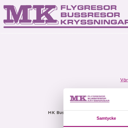
Start
Kontakta os
Res
Vår
MK Bussresor AB
Björkelundsgatan
Samtycke