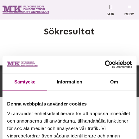
SÖK
MENY
Sökresultat
MK Bussresor AB
Björkelundsgatan 21
532 40
Skara
Tillbaka till toppen
Telefon
0511-34 66 60
Samtycke
Information
Om
Org nr 556646-2320
©
info@mkbussresor.se
2026
Denna webbplats använder cookies
Powered by
Vi använder enhetsidentifierare för att anpassa innehållet
och annonserna till användarna, tillhandahålla funktioner
för sociala medier och analysera vår trafik. Vi
vidarebefordrar även sådana identifierare och annan