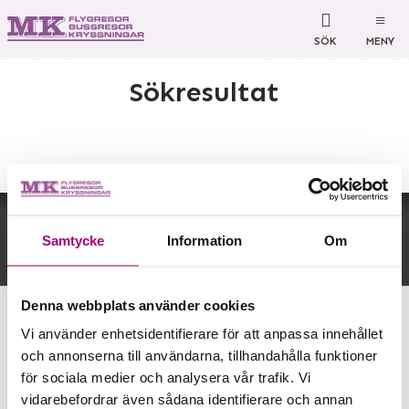
SÖK
MENY
Sökresultat
MK Bussresor AB
Björkelundsgatan 21
532 40
Skara
Tillbaka till toppen
Telefon
0511-34 66 60
Samtycke
Information
Om
Org nr 556646-2320
©
info@mkbussresor.se
2026
Denna webbplats använder cookies
Powered by
Vi använder enhetsidentifierare för att anpassa innehållet
och annonserna till användarna, tillhandahålla funktioner
för sociala medier och analysera vår trafik. Vi
vidarebefordrar även sådana identifierare och annan