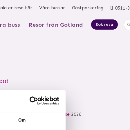
ala er resa här
Våra bussar
Gästparkering
0511-3
ra buss
Resor från Gotland
Sök resa
oss!
6-2320
©
info@mkbussresor.se
2026
Om