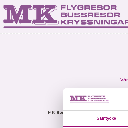
Start
Kontakta os
Res
Vår
MK Bussresor AB
Björkelundsgatan
Samtycke