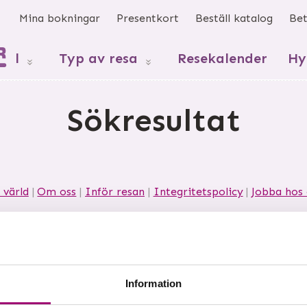
s
Mina bokningar
Presentkort
Beställ katalog
Bet
mål
Typ av resa
Resekalender
Hy
Sökresultat
 värld
Om oss
Inför resan
Integritetspolicy
Jobba hos 
 21
532 40
Skara
Telefon
0511-34 66 60
Org nr 55664
Information