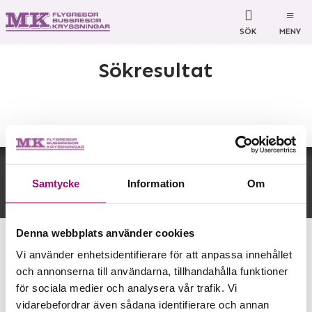
SÖK
MENY
Sökresultat
MK Bussresor AB
Björkelundsgatan 21
532 40
Skara
Tillbaka till toppen
Telefon
0511-34 66 60
Samtycke
Information
Om
Org nr 556646-2320
©
info@mkbussresor.se
2026
Denna webbplats använder cookies
Powered by
Vi använder enhetsidentifierare för att anpassa innehållet
och annonserna till användarna, tillhandahålla funktioner
för sociala medier och analysera vår trafik. Vi
vidarebefordrar även sådana identifierare och annan