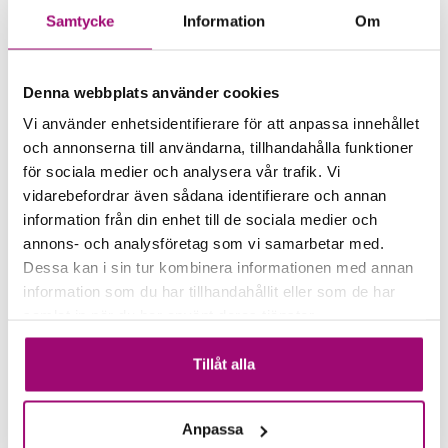
Destination:
Samtycke
Information
Om
Almuñécar - 20 dagar
Period:
4 - 23 mars 2027
Denna webbplats använder cookies
Inkluderat i resan:
Vi använder enhetsidentifierare för att anpassa innehållet
* Flygresa
* Boende i dubbelrum
och annonserna till användarna, tillhandahålla funktioner
* Halvpension
för sociala medier och analysera vår trafik. Vi
* Reseledare
vidarebefordrar även sådana identifierare och annan
information från din enhet till de sociala medier och
Tillägg, enkelrum:
annons- och analysföretag som vi samarbetar med.
6 795,-
Dessa kan i sin tur kombinera informationen med annan
Tillägg, anslutning Landvetter:
information som du har tillhandahållit eller som de har
400,- per väg
Valuta:
samlat in när du har använt deras tjänster.
Euro
Grundpris:
Tillåt alla
21 995:-
per person
Antal personer:
Anpassa