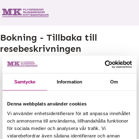
Bokning - Tillbaka till
resebeskrivningen
Tillbaka till resebeskrivningen
Samtycke
Information
Om
1. Antal resenärer och rum
2. Personupplysningar
3. Betalning
Denna webbplats använder cookies
Vi använder enhetsidentifierare för att anpassa innehållet
och annonserna till användarna, tillhandahålla funktioner
Fel
för sociala medier och analysera vår trafik. Vi
vidarebefordrar även sådana identifierare och annan