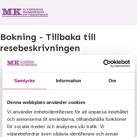
Bokning - Tillbaka till
resebeskrivningen
Tillbaka till resebeskrivningen
Samtycke
Information
Om
1. Antal resenärer och rum
2. Personupplysningar
3. Betalning
Denna webbplats använder cookies
Vi använder enhetsidentifierare för att anpassa innehållet
och annonserna till användarna, tillhandahålla funktioner
Fel
för sociala medier och analysera vår trafik. Vi
vidarebefordrar även sådana identifierare och annan