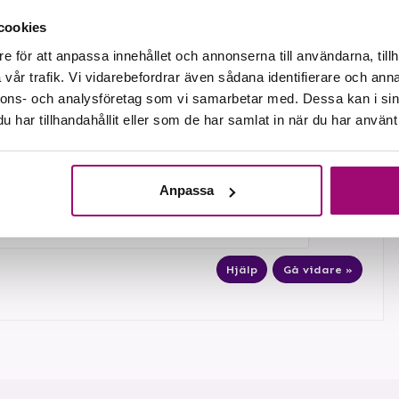
eddelas senare*
cookies
son
e för att anpassa innehållet och annonserna till användarna, tillh
vår trafik. Vi vidarebefordrar även sådana identifierare och anna
nnons- och analysföretag som vi samarbetar med. Dessa kan i sin
har tillhandahållit eller som de har samlat in när du har använt 
lrum
Inkluderat i resan
rum
+2 275:- per person
Anpassa
ationer av rum »
Hjälp