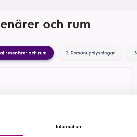
senärer och rum
tal resenärer och rum
2. Personupplysningar
3
 2026
belrum
on
Oskarshamn – Visby
Information
kter enligt program