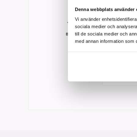
*Avresetider m
Denna webbplats använder 
Grundpris:
6 795:-
per per
Vi använder enhetsidentifierar
Antal personer:
sociala medier och analysera 
till de sociala medier och a
Barn under 2 år:
med annan information som du 
Rum:
1 x Dubbe
2 x Enkel
Visa fler kombin
Kampanjkod: